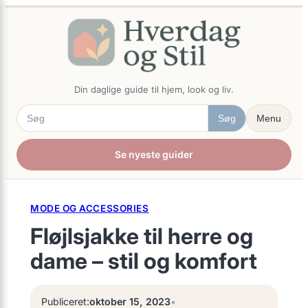
×
Spring
til
indhold
Din daglige guide til hjem, look og liv.
Søg
Menu
Se nyeste guider
MODE OG ACCESSORIES
Fløjlsjakke til herre og
dame – stil og komfort
Publiceret:
oktober 15, 2023
•