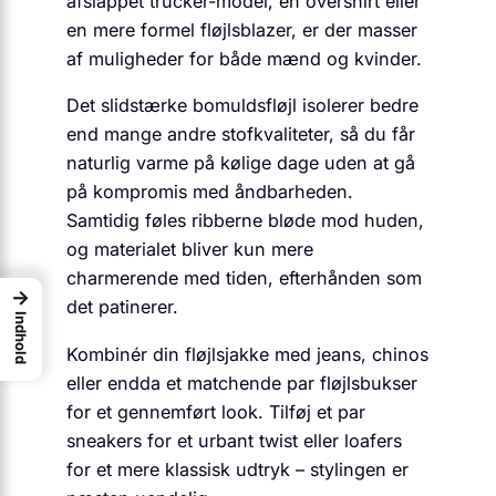
afslappet trucker-model, en overshirt eller
en mere formel fløjlsblazer, er der masser
af muligheder for både mænd og kvinder.
Det slidstærke bomuldsfløjl isolerer bedre
end mange andre stofkvaliteter, så du får
naturlig varme på kølige dage uden at gå
på kompromis med åndbarheden.
Samtidig føles ribberne bløde mod huden,
og materialet bliver kun mere
charmerende med tiden, efterhånden som
→
det patinerer.
Indhold
Kombinér din fløjlsjakke med jeans, chinos
eller endda et matchende par fløjlsbukser
for et gennemført look. Tilføj et par
sneakers for et urbant twist eller loafers
for et mere klassisk udtryk – stylingen er