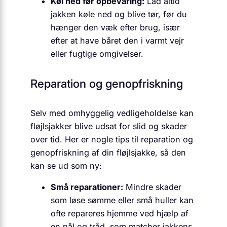
Køl ned før opbevaring:
Lad altid
jakken køle ned og blive tør, før du
hænger den væk efter brug, især
efter at have båret den i varmt vejr
eller fugtige omgivelser.
Reparation og genopfriskning
Selv med omhyggelig vedligeholdelse kan
fløjlsjakker blive udsat for slid og skader
over tid. Her er nogle tips til reparation og
genopfriskning af din fløjlsjakke, så den
kan se ud som ny:
Små reparationer:
Mindre skader
som løse sømme eller små huller kan
ofte repareres hjemme ved hjælp af
en nål og tråd, som matcher jakkens