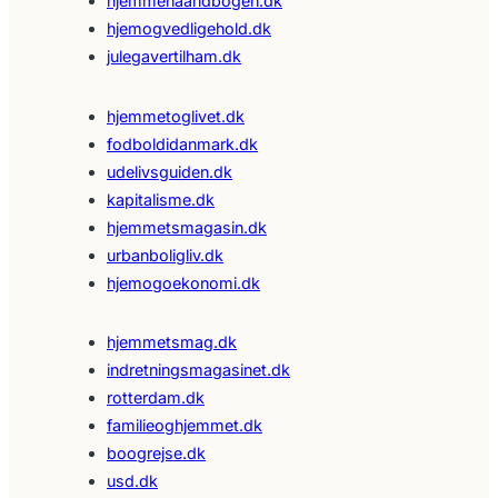
hjemmehaandbogen.dk
hjemogvedligehold.dk
julegavertilham.dk
hjemmetoglivet.dk
fodboldidanmark.dk
udelivsguiden.dk
kapitalisme.dk
hjemmetsmagasin.dk
urbanboligliv.dk
hjemogoekonomi.dk
hjemmetsmag.dk
indretningsmagasinet.dk
rotterdam.dk
familieoghjemmet.dk
boogrejse.dk
usd.dk