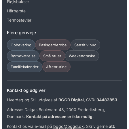
Fløjlsbukser
Hårbørste
Termostøvler
Flere genveje
Opbevaring
Basisgarderobe
Sensitiv hud
Børneværelse
Små stuer
Weekendtaske
Familiekalender
Aftenrutine
Kontakt og udgiver
Hverdag og Stil udgives af
BGGD Digital
, CVR:
34482853
.
Adresse: Dalgas Boulevard 48, 2000 Frederiksberg,
Danmark.
Kontakt på adressen er ikke mulig.
Kontakt os via e-mail på
bggd@bggd.dk
. Skriv gerne
att: