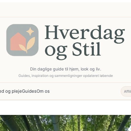
Din daglige guide til hjem, look og liv.
Guides, inspiration og sammenligninger opdateret løbende
d og pleje
Guides
Om os
Affi