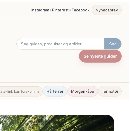
•
•
Instagram
Pinterest
Facebook
Nyhedsbrev
Søg
Se nyeste guider
Hårtørrer
Morgenkåbe
Termotøj
liate-link kan forekomme