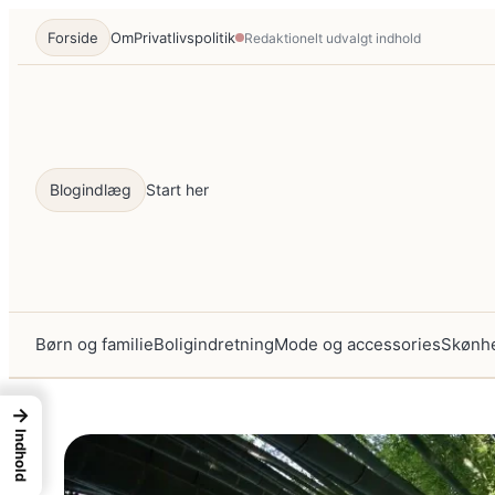
Spring
Forside
Om
Privatlivspolitik
Redaktionelt udvalgt indhold
til
indhold
Blogindlæg
Start her
Børn og familie
Boligindretning
Mode og accessories
Skønhe
→
Indhold