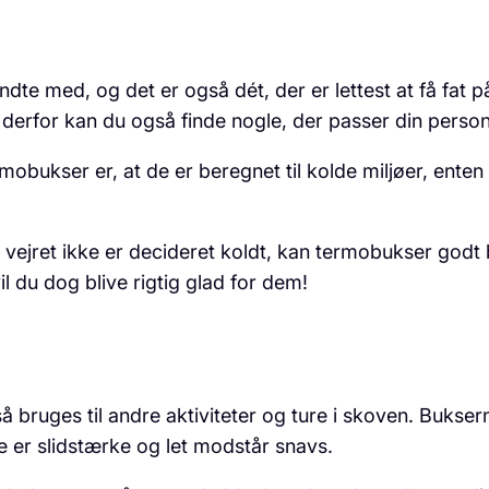
ndte med, og det er også dét, der er lettest at få fat 
erfor kan du også finde nogle, der passer din personl
kser er, at de er beregnet til kolde miljøer, enten 
 vejret ikke er decideret koldt, kan termobukser godt bl
l du dog blive rigtig glad for dem!
så bruges til andre aktiviteter og ture i skoven. Buks
e er slidstærke og let modstår snavs.